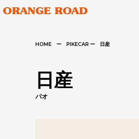
HOME ー PIKECAR ー 日産
日産
パオ