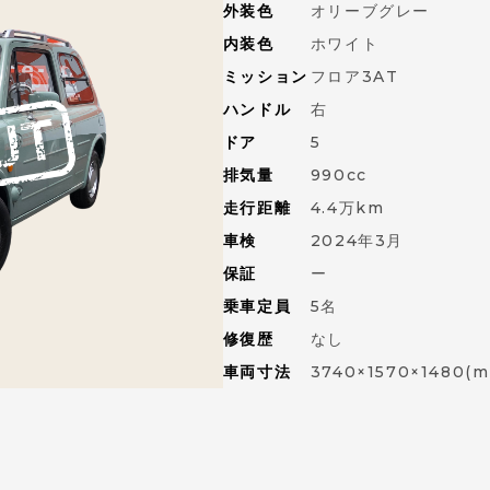
外装色
オリーブグレー
内装色
ホワイト
ミッション
フロア3AT
ハンドル
右
ドア
5
排気量
990cc
走行距離
4.4万km
車検
2024年3月
保証
ー
乗車定員
5名
修復歴
なし
車両寸法
3740×1570×1480(