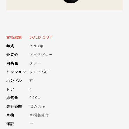
お問い合わせはこちらから
ORANGE ROAD
支払総額
SOLD OUT
年式
1990年
IMPORT CAR
輸入車
外装色
アクアグレー
内装色
グレー
PIKE CAR
ミッション
フロア3AT
パイクカー
ハンドル
右
ドア
3
排気量
990㏄
走行距離
13.7万㎞
車検
車検整備付
保証
ー