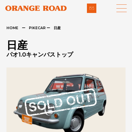
HOME ー PIKECAR ー 日産
LINE-UP
SUPPORT
日産
- 輸入車
- 納車までの流れ
パオ1.0キャンバストップ
- パイクカー
- 整備・修理
NEWS
- 下取り買取
COMPANY
- アフターメンテナンス
CONTACT
PRIVACY POLICY