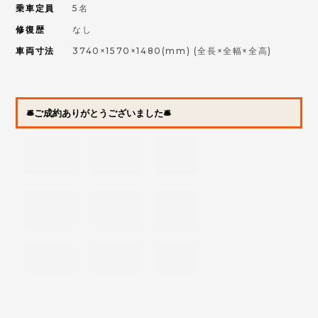
乗車定員
5名
修復歴
なし
車両寸法
3740×1570×1480(mm)
(全長×全幅×全高)
🛎ご成約ありがとうございました🛎