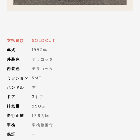
お問い合わせはこちらから
ORANGE ROAD
支払総額
SOLDOUT
年式
1990年
IMPORT CAR
輸入車
外装色
テラコッタ
内装色
テラコッタ
PIKE CAR
ミッション
5MT
パイクカー
ハンドル
右
ドア
3ドア
排気量
990㏄
走行距離
17.9万㎞
車検
車検整備付
保証
ー