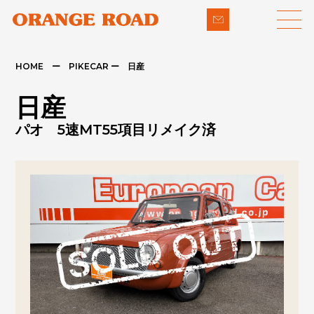
HOME ー PIKECAR ー 日産
LINE-UP
SUPPORT
日産
- 輸入車
- 納車までの流れ
パオ 5速MT55項目リメイク済
- パイクカー
- 整備・修理
NEWS
- 下取り買取
COMPANY
- アフターメンテナンス
CONTACT
PRIVACY POLICY