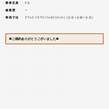
乗車定員
5名
修復歴
ー
車両寸法
3740×1570×1480(mm)
(全長×全幅×全高)
🛎ご成約ありがとうございました🛎