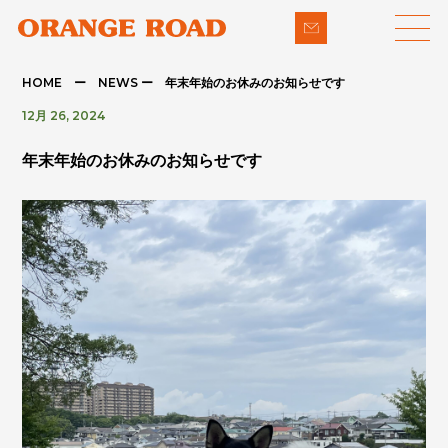
HOME ー NEWS ー 年末年始のお休みのお知らせです
12月 26, 2024
LINE-UP
SUPPORT
年末年始のお休みのお知らせです
- 輸入車
- 納車までの流れ
- パイクカー
- 整備・修理
NEWS
- 下取り買取
COMPANY
- アフターメンテナンス
CONTACT
PRIVACY POLICY