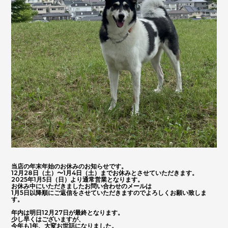
お問い合わせはこちらから
ORANGE ROAD
IMPORT CAR
輸入車
PIKE CAR
パイクカー
当店の年末年始のお休みのお知らせです。
12月28日（土）〜1月4日（土）までお休みとさせていただきます。
2025年1月5日（日）より通常営業となります。
お休み中にいただきましたお問い合わせのメールは
1月5日以降順にご返信をさせていただきますのでよろしくお願い致しま
す。
年内は明日12月27日が最終となります。
少し早くはございますが、
今年も1年、大変お世話になりました。