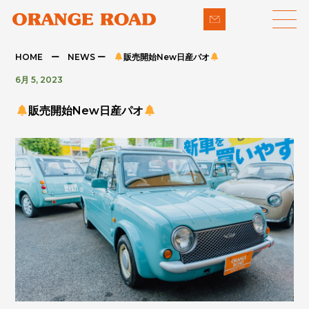
HOME ー NEWS ー
販売開始New日産パオ
6月 5, 2023
LINE-UP
SUPPORT
販売開始New日産パオ
- 輸入車
- 納車までの流れ
- パイクカー
- 整備・修理
NEWS
- 下取り買取
COMPANY
- アフターメンテナンス
CONTACT
PRIVACY POLICY