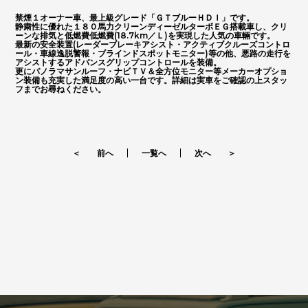
お問い合わせはこちらから
禁煙１オーナー車、最上級グレード「ＧＴブルーＨＤＩ」です。
静粛性に優れた１８０馬力クリーンディーゼルターボＥＧ搭載車し、クリ
ーンな排気と低燃費低燃費(18.7km／Ｌ)を実現した人気の車輛です。
最新の安全装置(レーダーブレーキアシスト・アクティブクルーズコントロ
ール・車線逸脱警報・ブラインドスポットモニター)等の他、悪路の走行を
アシストするアドバンスグリップコントロールを装備。
更にパノラマサンルーフ・ナビＴＶ＆全方位モニター等メーカーオプショ
ORANGE ROAD
ン装備も充実した満足度の高い一台です。詳細は実車をご確認の上スタッ
フまでお尋ねください。
IMPORT CAR
輸入車
＜ 前へ
一覧へ
次へ ＞
PIKE CAR
パイクカー