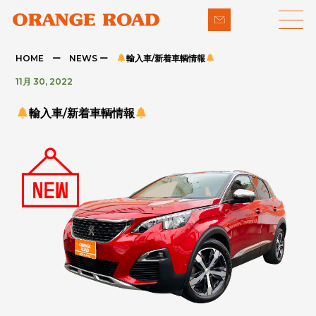
HOME ー NEWS ー
輸入車/新着車輌情報
11月 30, 2022
LINE-UP
SUPPORT
輸入車/新着車輌情報
- 輸入車
- 納車までの流れ
- パイクカー
- 整備・修理
NEWS
- 下取り買取
COMPANY
- アフターメンテナンス
CONTACT
PRIVACY POLICY