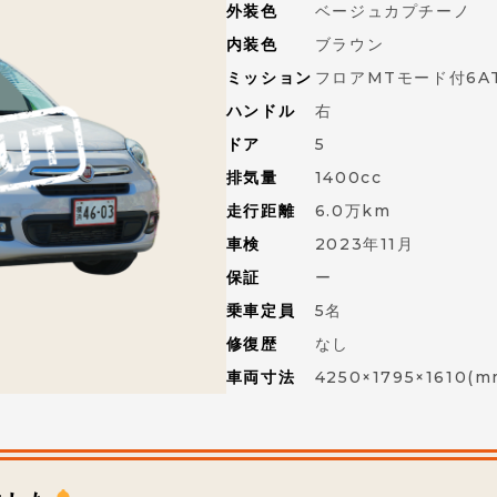
外装色
ベージュカプチーノ
内装色
ブラウン
ミッション
フロアMTモード付6A
ハンドル
右
ドア
5
排気量
1400cc
走行距離
6.0万km
車検
2023年11月
保証
ー
乗車定員
5名
修復歴
なし
車両寸法
4250×1795×1610(m