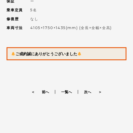
保証
ー
乗車定員
5名
修復歴
なし
車両寸法
4105×1750×1435(mm)
(全長×全幅×全高)
ご成約誠にありがとうございました
＜ 前へ
一覧へ
次へ ＞