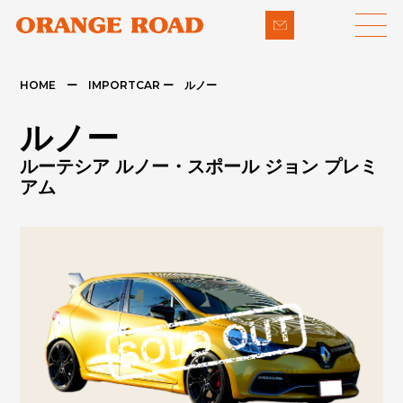
HOME ー IMPORTCAR ー ルノー
LINE-UP
SUPPORT
ルノー
- 輸入車
- 納車までの流れ
ルーテシア ルノー・スポール ジョン プレミ
- パイクカー
- 整備・修理
アム
NEWS
- 下取り買取
COMPANY
- アフターメンテナンス
CONTACT
PRIVACY POLICY