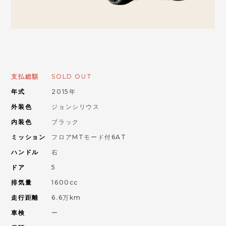
お問い合わせはこちらから
ORANGE ROAD
支払総額
SOLD OUT
IMPORT CAR
年式
2015年
輸入車
外装色
ジョンシリウス
PIKE CAR
内装色
ブラック
パイクカー
ミッション
フロアMTモード付6AT
ハンドル
右
ドア
5
排気量
1600cc
走行距離
6.6万km
車検
ー