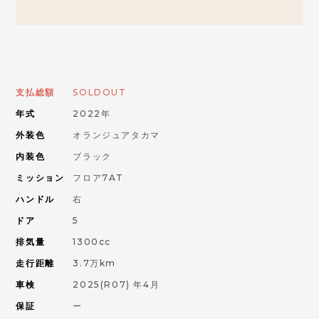
お問い合わせはこちらから
ORANGE ROAD
支払総額
SOLDOUT
年式
2022年
IMPORT CAR
輸入車
外装色
オランジュアタカマ
内装色
ブラック
PIKE CAR
ミッション
フロア7AT
パイクカー
ハンドル
右
ドア
5
排気量
1300cc
走行距離
3.7万km
車検
2025(R07) 年4月
保証
ー