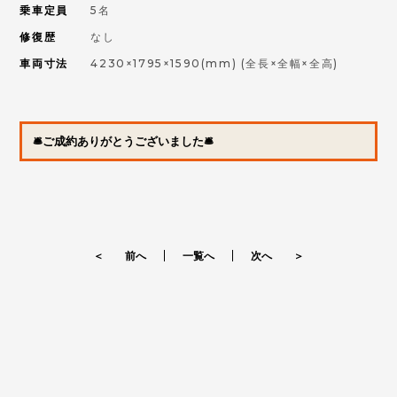
乗車定員
5名
修復歴
なし
車両寸法
4230×1795×1590(mm)
(全長×全幅×全高)
🛎ご成約ありがとうございました🛎
＜ 前へ
一覧へ
次へ ＞