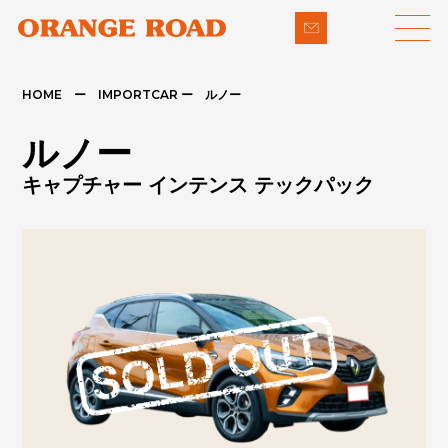
HOME ー IMPORTCAR ー ルノー
LINE-UP
SUPPORT
ルノー
- 輸入車
- 納車までの流れ
キャプチャー インテンス テックパック
- パイクカー
- 整備・修理
NEWS
- 下取り買取
COMPANY
- アフターメンテナンス
CONTACT
PRIVACY POLICY