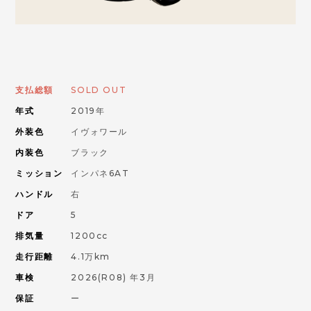
お問い合わせはこちらから
ORANGE ROAD
支払総額
SOLD OUT
年式
2019年
IMPORT CAR
輸入車
外装色
イヴォワール
内装色
ブラック
PIKE CAR
ミッション
インパネ6AT
パイクカー
ハンドル
右
ドア
5
排気量
1200cc
走行距離
4.1万km
車検
2026(R08) 年3月
保証
ー