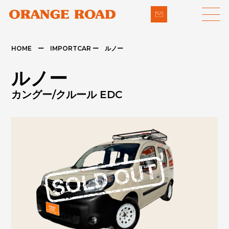
HOME ー IMPORTCAR ー ルノー
LINE-UP
SUPPORT
ルノー
- 輸入車
- 納車までの流れ
カングー/クルール EDC
- パイクカー
- 整備・修理
NEWS
- 下取り買取
COMPANY
- アフターメンテナンス
CONTACT
PRIVACY POLICY