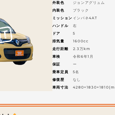
外装色
ジョンアグリュム
内装色
ブラック
ミッション
インパネ4AT
ハンドル
右
ドア
5
排気量
1600cc
走行距離
2.3万km
車検
令和6年1月
保証
ー
乗車定員
5名
修復歴
なし
車両寸法
4280×1830×1810(m