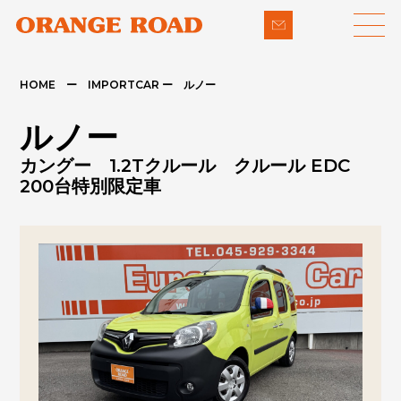
HOME ー IMPORTCAR ー ルノー
LINE-UP
SUPPORT
ルノー
- 輸入車
- 納車までの流れ
カングー 1.2Tクルール クルール EDC
- パイクカー
- 整備・修理
200台特別限定車
NEWS
- 下取り買取
COMPANY
- アフターメンテナンス
CONTACT
PRIVACY POLICY