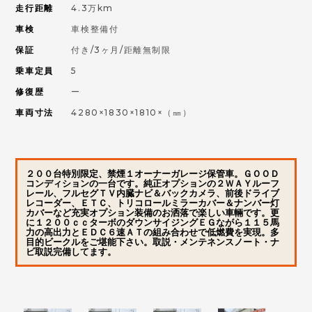
走行距離
4.3万km
車検
車検整備付
保証
付き/3ヶ月/距離無制限
乗車定員
5
修復歴
ー
車両寸法
4280×1830×1810×（㎜）
２００台特別限定、禁煙１オーナーガレージ保管車。ＧＯＯＤ
コンディションの一台です。純正オプションの２ＷＡＹルーフ
レール、フルセグＴＶ内臓ナビ＆バックカメラ、前後ドライブ
レコーダー、ＥＴＣ、トリコロールミラーカバー＆ナンバー灯
カバーなど充実オプション装備のお洒落で楽しい車輛です。更
に１２００ｃｃターボのダウンサイジングＥＧながら１１５馬
力の高出力とＥＤＣ６速ＡＴの組み合わせで低燃費を実現。多
目的ビークルをご堪能下さい。取説・メンテネンスノート・ナ
ビ取説完備してます。