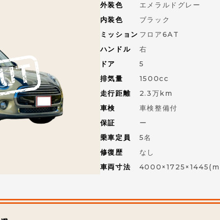
外装色
エメラルドグレー
内装色
ブラック
ミッション
フロア6AT
ハンドル
右
ドア
5
排気量
1500cc
走行距離
2.3万km
車検
車検整備付
保証
ー
乗車定員
5名
修復歴
なし
車両寸法
4000×1725×1445(