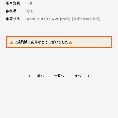
乗車定員
5名
修復歴
なし
車両寸法
4790×1860×1420(mm)
(全長×全幅×全高)
ご成約誠にありがとうございました
＜ 前へ
一覧へ
次へ ＞