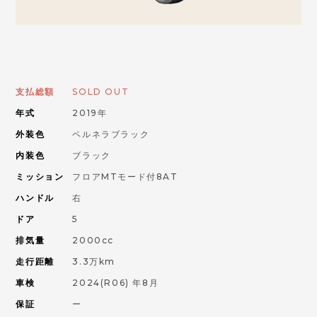
お問い合わせはこちらから
ORANGE ROAD
支払総額
SOLD OUT
年式
2019年
IMPORT CAR
輸入車
外装色
ペルネラブラック
内装色
ブラック
PIKE CAR
ミッション
フロアMTモード付8AT
パイクカー
ハンドル
右
ドア
5
排気量
2000cc
走行距離
3.3万km
車検
2024(R06) 年8月
保証
ー