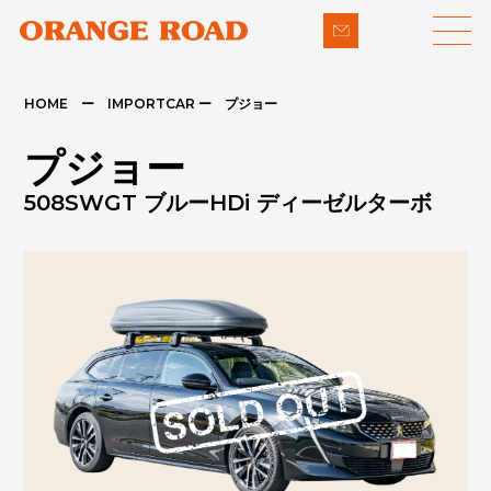
HOME ー IMPORTCAR ー プジョー
LINE-UP
SUPPORT
プジョー
- 輸入車
- 納車までの流れ
508SWGT ブルーHDi ディーゼルターボ
- パイクカー
- 整備・修理
NEWS
- 下取り買取
COMPANY
- アフターメンテナンス
CONTACT
PRIVACY POLICY