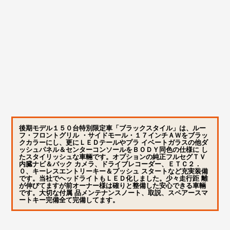
走行距離
7.2万km
車検
2027年7月
保証
付き/1ヶ月/1,000㎞
乗車定員
4
修復歴
なし
車両寸法
4285×1815×1495(mm)
(全長×全幅×全高)
後期モデル１５０台特別限定車「ブラックスタイル」は、ルー
フ・フロントグリル ・サイドモール・１７インチＡＷをブラッ
クカラーにし、更にＬＥＤテールやプラ イベートガラスの他ダ
ッシュパネル＆センターコンソールをＢＯＤＹ同色の仕様に し
たスタイリッシュな車輛です。オプションの純正フルセグＴＶ
内臓ナビ＆バック カメラ、ドライブレコーダー、ＥＴＣ２．
０、キーレスエントリーキー＆プッシュ スタートなど充実装備
です。当社でヘッドライトもＬＥＤ化しました。少々走行距 離
が伸びてますが前オーナー様は確りと整備した安心できる車輛
です。大切な付属 品メンテナンスノート、取説、スペアースマ
ートキー完備全て完備してます。