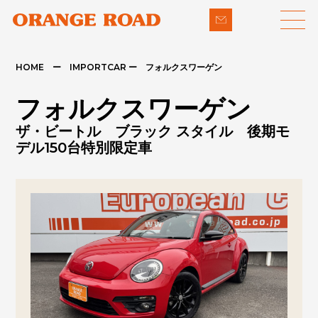
HOME ー IMPORTCAR ー フォルクスワーゲン
LINE-UP
SUPPORT
フォルクスワーゲン
- 輸入車
- 納車までの流れ
ザ・ビートル ブラック スタイル 後期モ
- パイクカー
- 整備・修理
デル150台特別限定車
NEWS
- 下取り買取
COMPANY
- アフターメンテナンス
CONTACT
PRIVACY POLICY