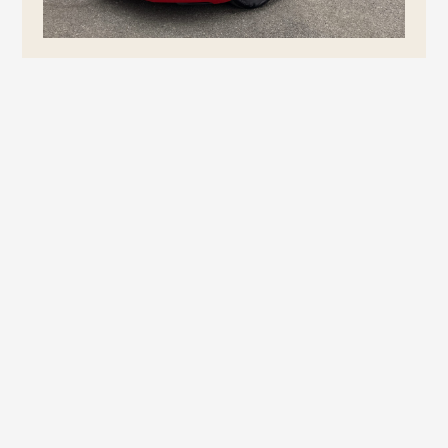
お問い合わせはこちらから
ORANGE ROAD
支払総額
1,182,000円
（内諸費用94,000円）
IMPORT CAR
8月横浜登録の場合
輸入車
車両本体価格
1,090,000円
PIKE CAR
年式
2018年
パイクカー
外装色
トルネードレッド/ブラック
内装色
レッド/グレー
ミッション
フロア7AT
ハンドル
右
ドア
3
排気量
1200㏄