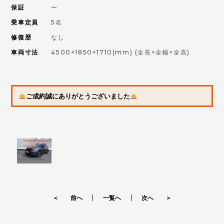
保証
ー
乗車定員
5名
修復歴
なし
車両寸法
4500×1850×1710(mm)
(全長×全幅×全高)
ご成約誠にありがとうございました
＜ 前へ
一覧へ
次へ ＞