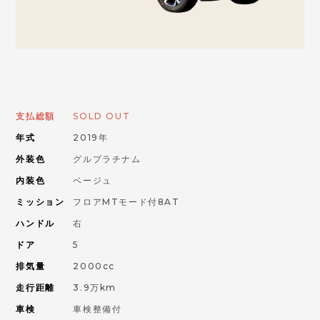
お問い合わせはこちらから
ORANGE ROAD
支払総額
SOLD OUT
IMPORT CAR
輸入車
年式
2019年
外装色
グルプラチナム
PIKE CAR
内装色
ベージュ
パイクカー
ミッション
フロアMTモード付8AT
ハンドル
右
ドア
5
排気量
2000cc
走行距離
3.9万km
車検
車検整備付