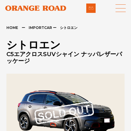
HOME ー IMPORTCAR ー シトロエン
LINE-UP
SUPPORT
シトロエン
- 輸入車
- 納車までの流れ
C5エアクロスSUVシャイン ナッパレザーパ
- パイクカー
- 整備・修理
ッケージ
NEWS
- 下取り買取
COMPANY
- アフターメンテナンス
CONTACT
PRIVACY POLICY