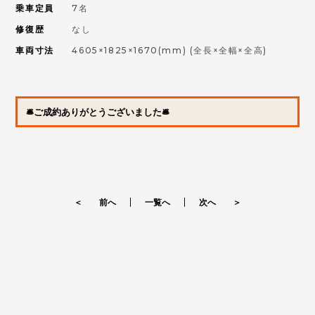
乗車定員
7名
修復歴
なし
車両寸法
4605×1825×1670(mm)
(全長×全幅×全高)
🛎ご成約ありがとうございました🛎
＜ 前へ
一覧へ
次へ ＞