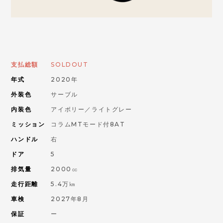
お問い合わせはこちらから
ORANGE ROAD
支払総額
SOLDOUT
年式
2020年
IMPORT CAR
輸入車
外装色
サーブル
内装色
アイボリー／ライトグレー
PIKE CAR
ミッション
コラムMTモード付8AT
パイクカー
ハンドル
右
ドア
5
排気量
2000㏄
走行距離
5.4万㎞
車検
2027年8月
保証
ー