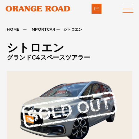
HOME ー IMPORTCAR ー シトロエン
LINE-UP
SUPPORT
シトロエン
- 輸入車
- 納車までの流れ
グランドC4スペースツアラー
- パイクカー
- 整備・修理
NEWS
- 下取り買取
COMPANY
- アフターメンテナンス
CONTACT
PRIVACY POLICY