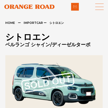
HOME ー IMPORTCAR ー シトロエン
LINE-UP
SUPPORT
シトロエン
- 輸入車
- 納車までの流れ
ベルランゴ シャイン/ディーゼルターボ
- パイクカー
- 整備・修理
NEWS
- 下取り買取
COMPANY
- アフターメンテナンス
CONTACT
PRIVACY POLICY