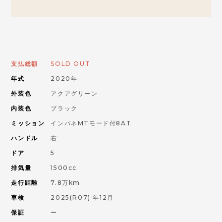
お問い合わせはこちらから
ORANGE ROAD
支払総額
SOLD OUT
年式
2020年
IMPORT CAR
輸入車
外装色
アクアグリーン
内装色
ブラック
PIKE CAR
ミッション
インパネMTモード付8AT
パイクカー
ハンドル
右
ドア
5
排気量
1500cc
走行距離
7.8万km
車検
2025(R07) 年12月
保証
ー