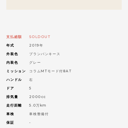
お問い合わせはこちらから
ORANGE ROAD
支払総額
SOLDOUT
年式
2019年
IMPORT CAR
輸入車
外装色
ブランバンキース
内装色
グレー
PIKE CAR
ミッション
コラムMTモード付8AT
パイクカー
ハンドル
右
ドア
5
排気量
2000cc
走行距離
5.0万km
車検
車検整備付
保証
-