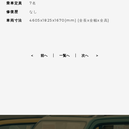
乗車定員
7名
修復歴
なし
車両寸法
4605x1825x1670(mm)
(全長x全幅x全高)
＜ 前へ
一覧へ
次へ ＞