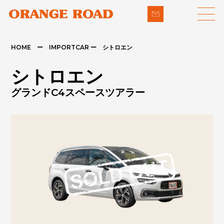
HOME ー IMPORTCAR ー シトロエン
LINE-UP
SUPPORT
シトロエン
- 輸入車
- 納車までの流れ
グランドC4スペースツアラー
- パイクカー
- 整備・修理
NEWS
- 下取り買取
COMPANY
- アフターメンテナンス
CONTACT
PRIVACY POLICY