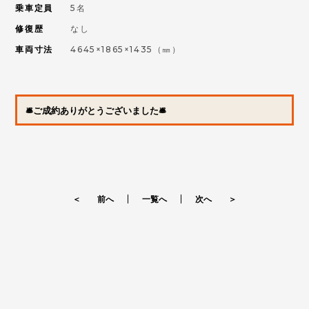
乗車定員
5名
修復歴
なし
車両寸法
4645×1865×1435（㎜）
🛎ご成約ありがとうございました🛎
＜ 前へ
一覧へ
次へ ＞