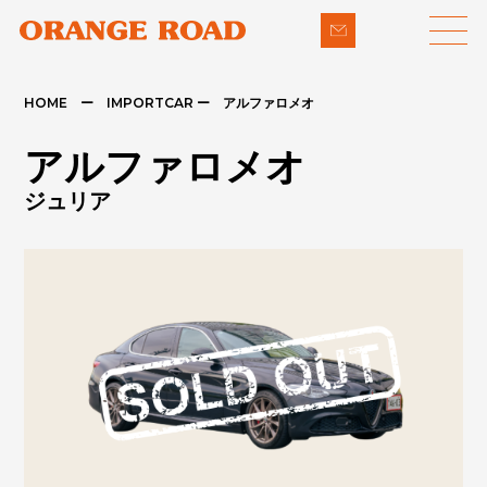
HOME ー IMPORTCAR ー アルファロメオ
LINE-UP
SUPPORT
アルファロメオ
- 輸入車
- 納車までの流れ
ジュリア
- パイクカー
- 整備・修理
NEWS
- 下取り買取
COMPANY
- アフターメンテナンス
CONTACT
PRIVACY POLICY