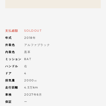
お問い合わせはこちらから
ORANGE ROAD
支払総額
SOLDOUT
年式
2018年
IMPORT CAR
輸入車
外装色
アルファブラック
内装色
黒革
PIKE CAR
ミッション
8AT
パイクカー
ハンドル
右
ドア
4
排気量
2000㏄
走行距離
4.5万km
車検
2027年6月
保証
ー