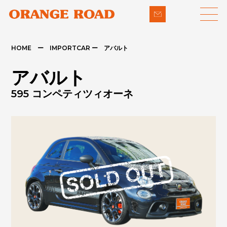
HOME ー IMPORTCAR ー アバルト
LINE-UP
SUPPORT
アバルト
- 輸入車
- 納車までの流れ
595 コンペティツィオーネ
- パイクカー
- 整備・修理
NEWS
- 下取り買取
COMPANY
- アフターメンテナンス
CONTACT
PRIVACY POLICY