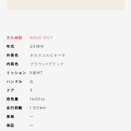
お問い合わせはこちらから
ORANGE ROAD
支払総額
SOLD OUT
年式
2018年
IMPORT CAR
輸入車
外装色
ネロスコルピオーネ
内装色
ブラウン×ブラック
PIKE CAR
ミッション
5速MT
パイクカー
ハンドル
右
ドア
3
排気量
1400cc
走行距離
1.9万km
車検
ー
保証
ー