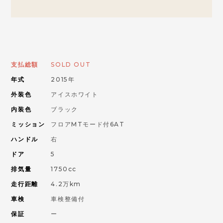
お問い合わせはこちらから
ORANGE ROAD
支払総額
SOLD OUT
年式
2015年
IMPORT CAR
輸入車
外装色
アイスホワイト
内装色
ブラック
PIKE CAR
ミッション
フロアMTモード付6AT
パイクカー
ハンドル
右
ドア
5
排気量
1750cc
走行距離
4.2万km
車検
車検整備付
保証
ー