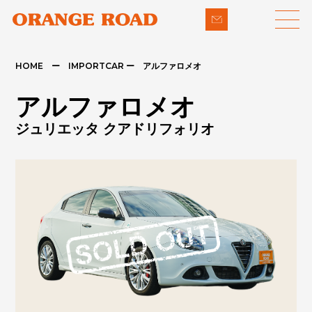
HOME ー IMPORTCAR ー アルファロメオ
LINE-UP
SUPPORT
アルファロメオ
- 輸入車
- 納車までの流れ
ジュリエッタ クアドリフォリオ
- パイクカー
- 整備・修理
NEWS
- 下取り買取
COMPANY
- アフターメンテナンス
CONTACT
PRIVACY POLICY