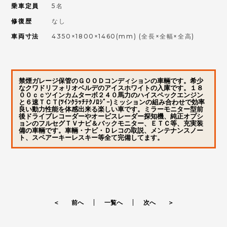
乗車定員
5名
修復歴
なし
車両寸法
4350×1800×1460(mm)
(全長×全幅×全高)
禁煙ガレージ保管のＧＯＯＤコンディションの車輛です。希少
なクワドリフォリオベルデのアイスホワイトの入庫です。１８
００ｃｃツインカムターボ２４０馬力のハイスペックエンジン
と６速ＴＣＴ(ﾂｲﾝｸﾗｯﾁﾃｸﾉﾛｼﾞｰ)ミッションの組み合わせで効率
良い動力性能を体感出来る楽しい車です。ミラーモニター型前
後ドライブレコーダーやオービスレーダー探知機、純正オプシ
ョンのフルセグＴＶナビ＆バックモニター、ＥＴＣ等、充実装
備の車輛です。車輛・ナビ・Ｄレコの取説、メンテナンスノー
ト、スペアーキーレスキー等全て完備してます。
＜ 前へ
一覧へ
次へ ＞